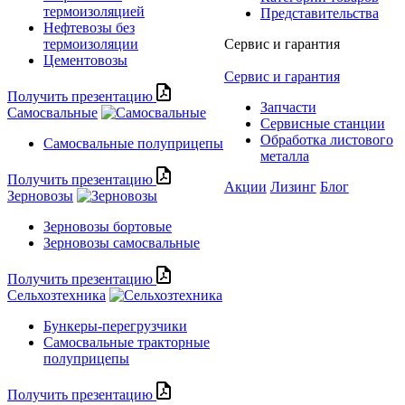
термоизоляцией
Представительства
Нефтевозы без
термоизоляции
Сервис и гарантия
Цементовозы
Сервис и гарантия
Получить презентацию
Запчасти
Самосвальные
Сервисные станции
Обработка листового
Самосвальные полуприцепы
металла
Получить презентацию
Акции
Лизинг
Блог
Зерновозы
Зерновозы бортовые
Зерновозы самосвальные
Получить презентацию
Сельхозтехника
Бункеры-перегрузчики
Самосвальные тракторные
полуприцепы
Получить презентацию