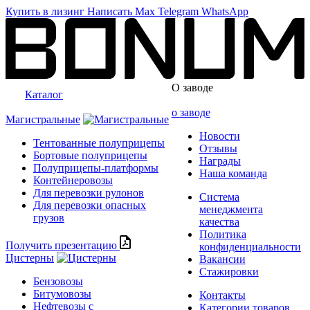
Купить в лизинг
Написать
Max
Telegram
WhatsApp
О заводе
Каталог
о заводе
Магистральные
Новости
Тентованные полуприцепы
Отзывы
Бортовые полуприцепы
Награды
Полуприцепы-платформы
Наша команда
Контейнеровозы
Для перевозки рулонов
Система
Для перевозки опасных
менеджмента
грузов
качества
Политика
Получить презентацию
конфиденциальности
Цистерны
Вакансии
Стажировки
Бензовозы
Битумовозы
Контакты
Нефтевозы с
Категории товаров