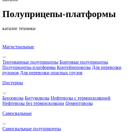
Полуприцепы-платформы
каталог техники
Магистральные
Тентованные полуприцепы
Бортовые полуприцепы
Полуприцепы-платформы
Контейнеровозы
Для перевозки
рулонов
Для перевозки опасных грузов
Цистерны
Бензовозы
Битумовозы
Нефтевозы с термоизоляцией
Нефтевозы без термоизоляции
Цементовозы
Самосвальные
Самосвальные полуприцепы