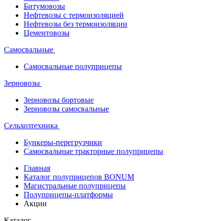
Битумовозы
Нефтевозы с термоизоляцией
Нефтевозы без термоизоляции
Цементовозы
Самосвальные
Самосвальные полуприцепы
Зерновозы
Зерновозы бортовые
Зерновозы самосвальные
Сельхозтехника
Бункеры-перегрузчики
Самосвальные тракторные полуприцепы
Главная
Каталог полуприцепов BONUM
Магистральные полуприцепы
Полуприцепы-платформы
Акции
Каталог