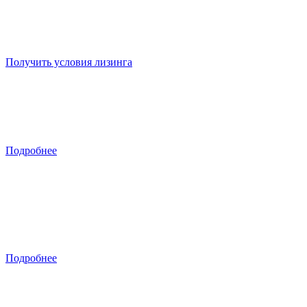
Шторный полуприцеп в лизинг на
выгодных условиях
Получить условия лизинга
Дополнительный отсек в подарок при
покупке бензовоза
Подробнее
Самосвальный полуприцеп BONUM
Больше прочности
Больше загрузки
Подробнее
Легкий алюминиевый зерновоз