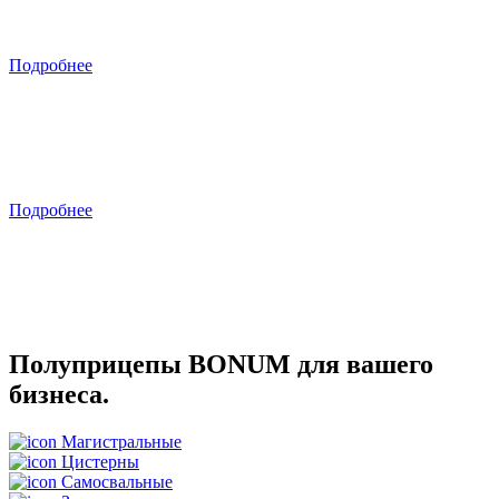
Больше груза за рейс
Подробнее
Субсидированная ставка на
сельхозтехнику BONUM
Подробнее
Полуприцепы BONUM для вашего
бизнеса.
Магистральные
Цистерны
Самосвальные