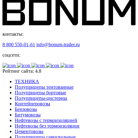
контакты:
8 800 550-01-61
info@bonum-trailer.ru
соцсети:
Рейтинг сайта: 4.8
ТЕХНИКА
Полуприцепы тентованные
Полуприцепы бортовые
Полуприцепы-цистерны
Контейнеровозы
Бензовозы
Битумовозы
Нефтевозы с термоизоляцией
Нефтевозы без термоизоляции
Цементовозы
Полуприцепы самосвальные