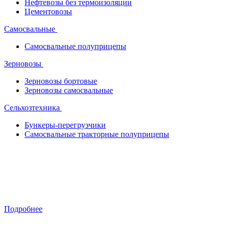
Нефтевозы без термоизоляции
Цементовозы
Самосвальные
Самосвальные полуприцепы
Зерновозы
Зерновозы бортовые
Зерновозы самосвальные
Сельхозтехника
Бункеры-перегрузчики
Самосвальные тракторные полуприцепы
Стальной бортовой полуприцеп для
тяжелых условий
Подробнее