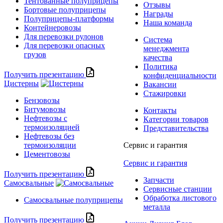
Тентованные полуприцепы
Отзывы
Бортовые полуприцепы
Награды
Полуприцепы-платформы
Наша команда
Контейнеровозы
Для перевозки рулонов
Система
Для перевозки опасных
менеджмента
грузов
качества
Политика
Получить презентацию
конфиденциальности
Цистерны
Вакансии
Стажировки
Бензовозы
Битумовозы
Контакты
Нефтевозы с
Категории товаров
термоизоляцией
Представительства
Нефтевозы без
термоизоляции
Сервис и гарантия
Цементовозы
Сервис и гарантия
Получить презентацию
Запчасти
Самосвальные
Сервисные станции
Обработка листового
Самосвальные полуприцепы
металла
Получить презентацию