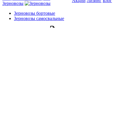
Акции
Лизинг
Блог
Зерновозы
Зерновозы бортовые
Зерновозы самосвальные
Получить презентацию
Сельхозтехника
Бункеры-перегрузчики
Самосвальные тракторные
полуприцепы
Получить презентацию